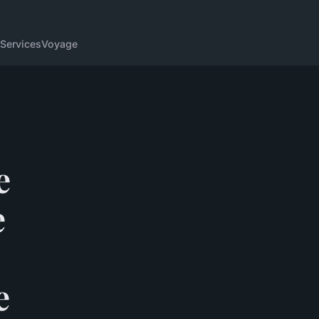
Services
Voyage
e
e
e