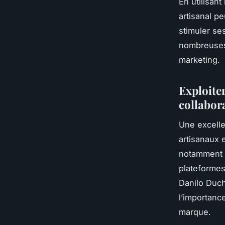
En utilisan
artisanal pe
stimuler se
nombreuses 
marketing.
Exploiter
collabor
Une excelle
artisanaux e
notamment I
plateformes
Danilo Duc
l’importanc
marque.