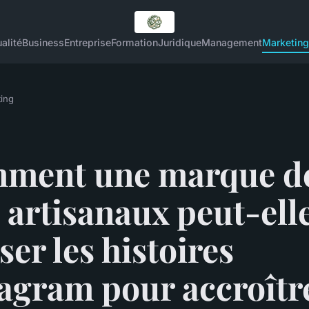
alité
Business
Entreprise
Formation
Juridique
Management
Marketing
ing
ment une marque d
 artisanaux peut-ell
iser les histoires
tagram pour accroîtr