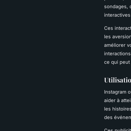
sondages, d
interactive
Ces interac
les aversio
améliorer vo
interaction
ce qui peut
Utilisati
Instagram o
aider à atte
les histoir
des événem
Ces publicit