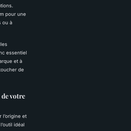
tions.
ram pour une
s ou à
lles
nc essentiel
arque et à
 toucher de
 de votre
l’origine et
’outil idéal