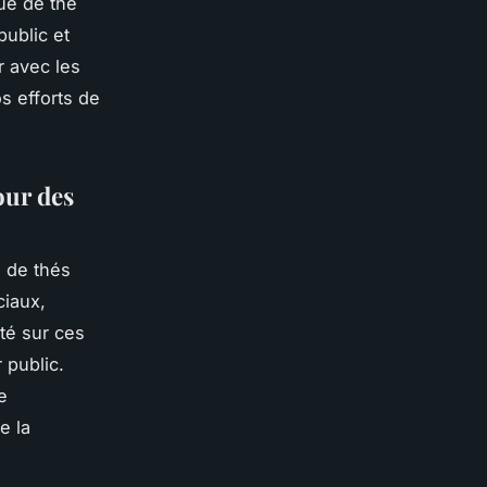
que de thé
public et
r avec les
s efforts de
our des
e de thés
ciaux,
té sur ces
 public.
e
e la