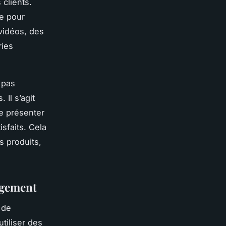
 clients.
te pour
vidéos, des
ries
 pas
Il s’agit
e présenter
isfaits. Cela
s produits,
gagement
 de
tiliser des