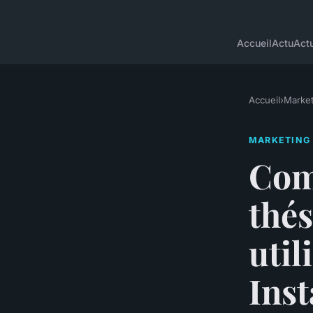
Accueil
Actu
Actu
Accueil
›
Market
MARKETING
Com
thés
util
Ins