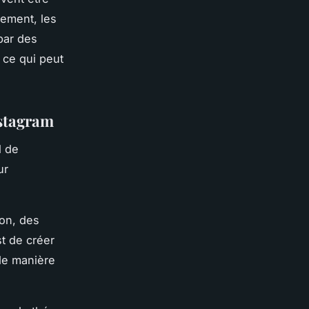
cement, les
par des
 ce qui peut
nstagram
l de
ur
ion, des
st de créer
de manière