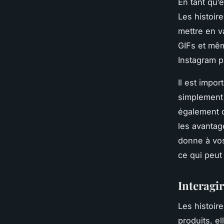
En tant qu’e
Les histoir
mettre en v
GIFs et mêm
Instagram pl
Il est impo
simplement 
également d
les avantage
donne à vos
ce qui peut
Interagi
Les histoir
produits, e