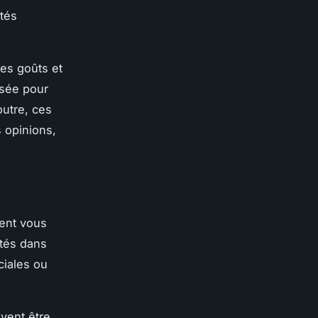
tés
es goûts et
isée pour
outre, ces
 opinions,
vent vous
ités dans
ciales ou
uvent être